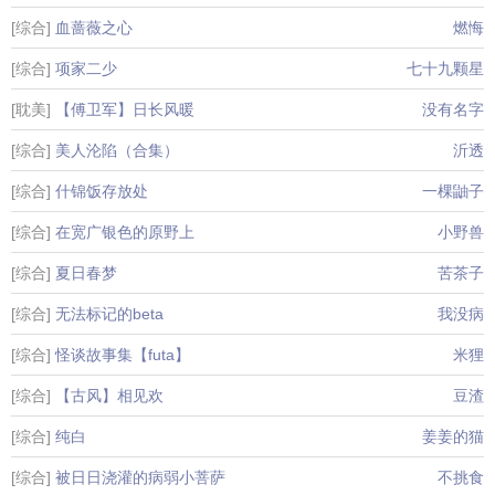
[综合]
血蔷薇之心
燃悔
[综合]
项家二少
七十九颗星
[耽美]
【傅卫军】日长风暖
没有名字
[综合]
美人沦陷（合集）
沂透
[综合]
什锦饭存放处
一棵鼬子
[综合]
在宽广银色的原野上
小野兽
[综合]
夏日春梦
苦茶子
[综合]
无法标记的beta
我没病
[综合]
怪谈故事集【futa】
米狸
[综合]
【古风】相见欢
豆渣
[综合]
纯白
姜姜的猫
[综合]
被日日浇灌的病弱小菩萨
不挑食