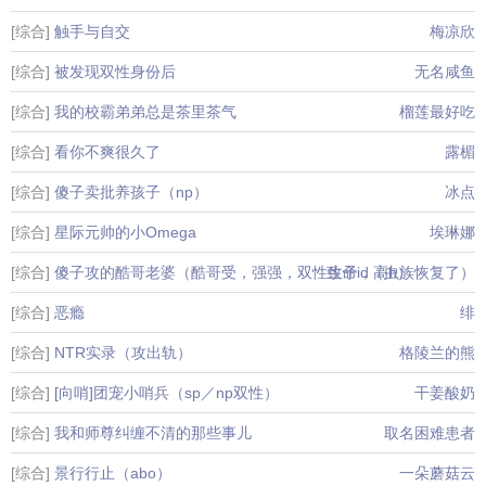
[综合]
触手与自交
梅凉欣
[综合]
被发现双性身份后
无名咸鱼
[综合]
我的校霸弟弟总是茶里茶气
榴莲最好吃
[综合]
看你不爽很久了
露楣
[综合]
傻子卖批养孩子（np）
冰点
[综合]
星际元帅的小Omega
埃琳娜
[综合]
傻子攻的酷哥老婆（酷哥受，强强，双性生子，高h）
致命id（虫族恢复了）
[综合]
恶瘾
绯
[综合]
NTR实录（攻出轨）
格陵兰的熊
[综合]
[向哨]团宠小哨兵（sp／np双性）
干姜酸奶
[综合]
我和师尊纠缠不清的那些事儿
取名困难患者
[综合]
景行行止（abo）
一朵蘑菇云