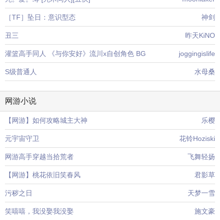
［TF］坠日：意识型态
神剑
丑三
昨天KiNO
灌篮高手同人 《与你安好》流川x自创角色 BG
joggingislife
S级普通人
水母桑
网游小说
【网游】如何攻略城主大神
乐樱
元宇宙守卫
花铃Hoziski
网游高手穿越当拾荒者
飞舞轻扬
【网游】桃花依旧笑春风
君影草
污秽之日
天梦一雪
笑嘻嘻，我没娶我没娶
施文豪