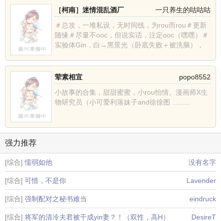
［柯南］迷情混乱酒厂
一只养生的咕咕咕
＃总攻，一堆私设，无时间线，为rou而rou＃更新
随缘＃尽量不ooc，但说实话，注定ooc（嘿嘿）＃
实验体Gin，白→黑景光（卧底失败＋被洗脑），
从......
荤素相宜
popo8552
小故事的合集，甜甜蜜蜜，小rou怡情。漫画师X生
物研究员（小可爱利落妹子and徐徐图 .........
强力推荐
[综合]
懦弱如他
没有名字
[综合]
可惜，不是你
Lavender
[综合]
强制配对之秘书难当
eindruck
[综合]
将军的清冷夫君被干成yin妻？！（双性，高H）
DesireT