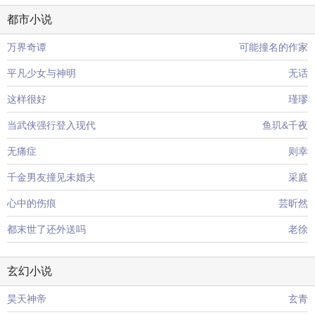
都市小说
万界奇谭
可能撞名的作家
平凡少女与神明
无话
这样很好
瑾璆
当武侠强行登入现代
鱼玑&千夜
无痛症
则幸
千金男友撞见未婚夫
采庭
心中的伤痕
芸昕然
都末世了还外送吗
老徐
玄幻小说
昊天神帝
玄青