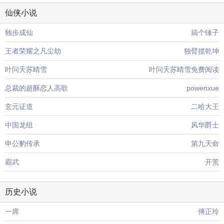
仙侠小说
独步成仙
搞个锤子
王者荣耀之凡尘劫
独臂揽乾坤
叶问天苏晴雪
叶问天苏晴雪免费阅读
总裁的超酥恋人高歌
powenxue
玄元证道
二哈大王
中国龙组
风华爵士
申公豹传承
第九天命
霸武
开荒
历史小说
一席
傅正玲