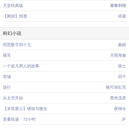
天堂经典版
饕餮剩咽
【网游】惜墨
靖凝
科幻小说
邪恶数字四十九
旎姬
搔耳
月雨海魅
一个超凡男人的故事
骑士
雷城
四千
逆行
晓可胡乱写
从太空开始
黑色流星
【末世废土】锈蚀与微光
夜猫令
质量投递：72小时
JF