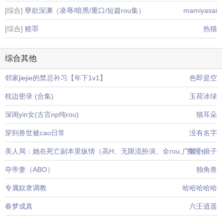
[综合]
孽欲深渊（凌辱/暗黑/重口/短篇rou集）
mamiyasai
[综合]
赎罪
热猫
综合其他
邻家jiejie的禁忌补习【年下1v1】
色即是空
枕边密录 (合集)
玉荷冰绿
深闺yin女(古言np纯rou)
猫耳朵
穿到兽世被cao日常
没有名字
美人局：她在死亡副本里纵情（高H、无限流扮演、全rou、推理）
广陵小娘子
夺帝妻（ABO）
独角兽
专属奴隶调教
哈哈哈哈哈
春梦成真
六壬逍遥