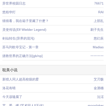
异世界校园日志
76671
悠焰华灯
RAI
猜猜看，我在箱子里藏了什麽？
上部乱
灵使传说(Elf Wielder Legend)
刷子先生
剣仙转生(异界的混沌)
悠幻辰
苏马列欧夺宝记 - 第一章
Madias
拯救世界的正确方法[gb/np]
一一一一
耽美小说
新猎人同人超高校级的爱
艾刃骸
洛花有晴
金酒穗
今天该嗑腐了
沅渃
咒。爱。缚 [咒术同人][五伏]
moonlaker