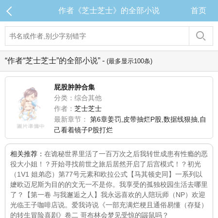
作者《芝士芝士》的全部小说
首页
“作者“芝士芝士”的全部小说” -
(最多显示100条)
屁股肿肿合集
分类：综合其他
作者：
芝士芝士
最新章节：
第6章姜罚,皮带抽烂P股,数据线狠抽,自
己看着镜子P股打烂
相关推荐：
在诡秘世界里活了一百万次之后我转世成患有性瘾的恶
役大小姐！？开始寻找前世之旅后居然开启了后宫模式！？
初光
（1V1 姐弟恋）
第77号元素和欧拉公式
【马其顿史同】一系列以
嬷欧迈尼斯为目的的文
无一不是你。
我享受的孤独校园生活去哪里
了？【第一卷 与我邂逅之人】
我永远喜欢的人
陪玩师（NP）
欢迎
光临王子咖啡店
说。爱我
诗说
《一部充满烂梗且通俗易懂（存疑）
的转生冒险喜剧》卷二 哥布林会梦见受惊的鼹鼠吗？