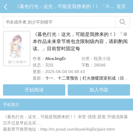
《暮色行光：这光，可能是我撩来的！》「※本作品未来章节将包含限制级内容，请斟酌阅读。」目前暂时固定每 目录 (共14章)
首页
《暮色行光：这光，可能是我撩来的！》「※
本作品未来章节将包含限制级内容，请斟酌阅
读。」目前暂时固定每
作者：
AliceJingEr
分类：耽美小说
状态：完结
字数：28046
更新：2025-06-04 04:48:43
最新：
十一、十二章预告｜灯火微暖团宠初成（目前连载至第十章，#十一、十二章将於下周二早上8点更新！）
开始阅读
加入书架
手机简介
《暮色行光：这光，可能是我撩来的！》末世·强强·甜宠·升级流陈暮
沉不过是早起去买 ...
最新章节推荐地址：http://m.jnxsd.com/book/4sj5ir/jairir.html