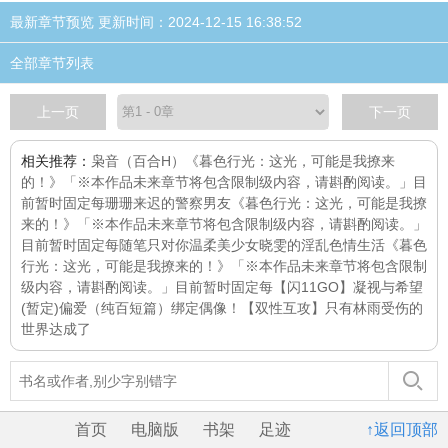
最新章节预览 更新时间：2024-12-15 16:38:52
全部章节列表
上一页
下一页
相关推荐：
枭音（百合H）
《暮色行光：这光，可能是我撩来
的！》「※本作品未来章节将包含限制级内容，请斟酌阅读。」目
前暂时固定每
珊珊来迟的警察男友
《暮色行光：这光，可能是我撩
来的！》「※本作品未来章节将包含限制级内容，请斟酌阅读。」
目前暂时固定每
随笔
只对你温柔
美少女晓雯的淫乱色情生活
《暮色
行光：这光，可能是我撩来的！》「※本作品未来章节将包含限制
级内容，请斟酌阅读。」目前暂时固定每
【闪11GO】凝视与希望
(暂定)
偏爱（纯百短篇）
绑定偶像！
【双性互攻】只有林雨受伤的
世界达成了
首页
电脑版
书架
足迹
↑返回顶部