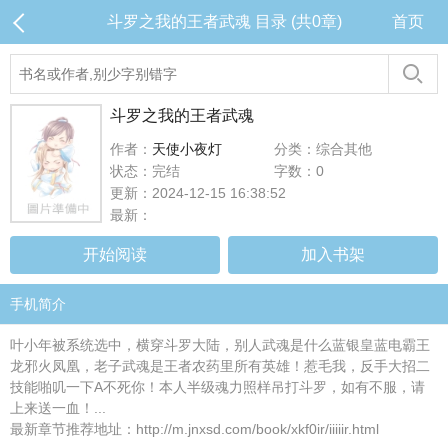
斗罗之我的王者武魂 目录 (共0章)
首页
斗罗之我的王者武魂
作者：
天使小夜灯
分类：综合其他
状态：完结
字数：0
更新：2024-12-15 16:38:52
最新：
开始阅读
加入书架
手机简介
叶小年被系统选中，横穿斗罗大陆，别人武魂是什么蓝银皇蓝电霸王
龙邪火凤凰，老子武魂是王者农药里所有英雄！惹毛我，反手大招二
技能啪叽一下A不死你！本人半级魂力照样吊打斗罗，如有不服，请
上来送一血！...
最新章节推荐地址：http://m.jnxsd.com/book/xkf0ir/iiiiir.html