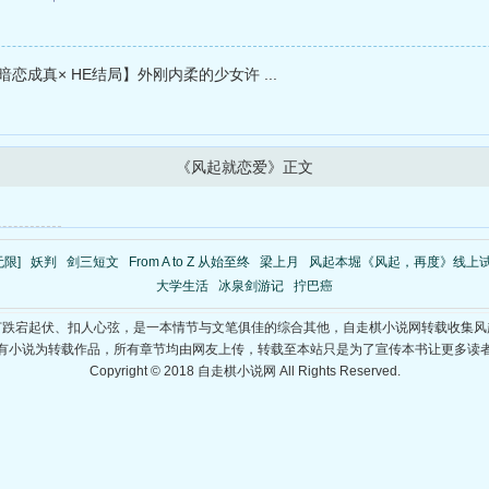
 暗恋成真× HE结局】外刚内柔的少女许 ...
《风起就恋爱》正文
限]
妖判
剑三短文
From A to Z 从始至终
梁上月
风起本堀《风起，再度》线上
大学生活
冰泉剑游记
拧巴癌
节跌宕起伏、扣人心弦，是一本情节与文笔俱佳的综合其他，自走棋小说网转载收集风
有小说为转载作品，所有章节均由网友上传，转载至本站只是为了宣传本书让更多读
Copyright © 2018 自走棋小说网 All Rights Reserved.