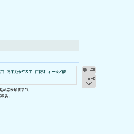
试阅
再不跑来不及了
西花绽
在一次相爱
起就恋爱最新章节。
者欣赏。