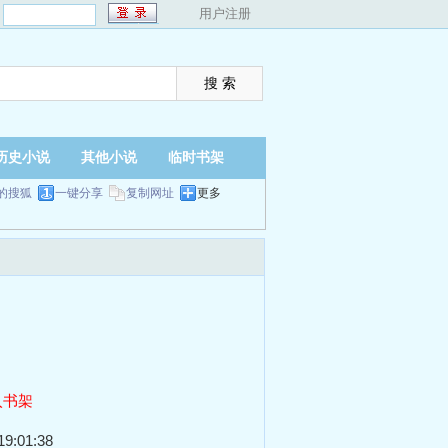
：
用户注册
历史小说
其他小说
临时书架
的搜狐
一键分享
复制网址
更多
入书架
9:01:38