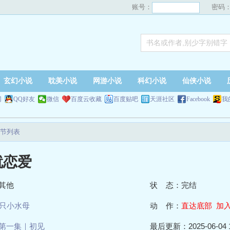
账号：
密码
玄幻小说
耽美小说
网游小说
科幻小说
仙侠小说
网
QQ好友
微信
百度云收藏
百度贴吧
天涯社区
Facebook
我
节列表
就恋爱
其他
状 态：完结
只小水母
动 作：
直达底部
加
第一集｜初见
最后更新：2025-06-04 1