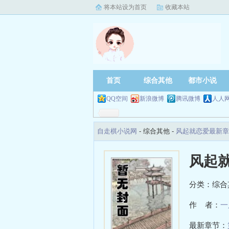
将本站设为首页
收藏本站
首页
综合其他
都市小说
QQ空间
新浪微博
腾讯微博
人人
自走棋小说网
- 综合其他 -
风起就恋爱最新章
风起
分类：综合
作 者：
一
最新章节：