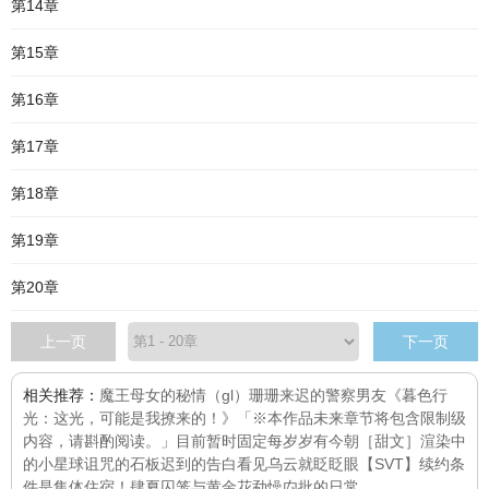
第14章
第15章
第16章
第17章
第18章
第19章
第20章
上一页
下一页
相关推荐：
魔王母女的秘情（gl）
珊珊来迟的警察男友
《暮色行
光：这光，可能是我撩来的！》「※本作品未来章节将包含限制级
内容，请斟酌阅读。」目前暂时固定每
岁岁有今朝［甜文］
渲染中
的小星球
诅咒的石板
迟到的告白
看见乌云就眨眨眼
【SVT】续约条
件是集体住宿！
肆夏
囚笼与黄金花
勐懆禸批的日常