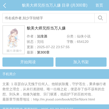
貌美大师兄拒当万人嫌 目录 (共300章)
首页
貌美大师兄拒当万人嫌
作者：
泊淮酒
分类：仙侠小说
状态：完结
字数：654120
更新：2025-07-22 23:57:55
最新：
第300章
开始阅读
加入书架
手机简介
文案: 1.容瑟自认无愧于任何人。他斩妖除魔，守护苍生，秉承修行者
救世之理念，从未行差踏错。唯一出格之处，便是存了份不该有的念
想。到头来，他修为被散、宗门驱逐，他庇护下的百姓对他..
最新章节推荐地址：http://m.jnxsd.com/book/tt25ir/fdorir.html