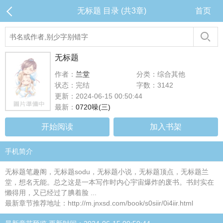
无标题 目录 (共3章)
首页
无标题
作者：
兰堂
分类：综合其他
状态：完结
字数：3142
更新：2024-06-15 00:50:44
最新：
0720噪(三)
开始阅读
加入书架
手机简介
无标题笔趣阁，无标题sodu，无标题小说，无标题顶点，无标题兰
堂，想名无能。总之这是一本写作时内心宇宙爆炸的废书。书封实在
懒得用，又已经过了腆着脸 ...
最新章节推荐地址：http://m.jnxsd.com/book/s0siir/0i4iir.html