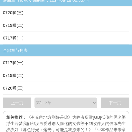
最新章节预览 更新时间：2024-06-15 00:50:44
0720噪(三)
0719噪(二)
0717噪(一)
全部章节列表
0717噪(一)
0719噪(二)
0720噪(三)
上一页
下一页
相关推荐：
《有光的地方刚好是你》
为静者所歌
[GB]抵债的男老婆
浮生若梦
我们都没再爱过别人
雨化的女孩
等不到收件人的信纸先生
岁岁好
《暮色行光：这光，可能是我撩来的！》「※本作品未来章