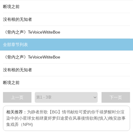
断境之前
没有根的无知者
《骨内之声》TeVoiceWititeBoe
全部章节列表
《骨内之声》TeVoiceWititeBoe
没有根的无知者
断境之前
上一页
下一页
相关推荐：
为静者所歌
【BG】情书献给可爱的你
千禧
梦醒时分
渲
染中的小星球
女相
肆夏
烬梦归途
爱在风暴後
情欲阁(慎入)
晚安故事
集
戏弄（NPH)