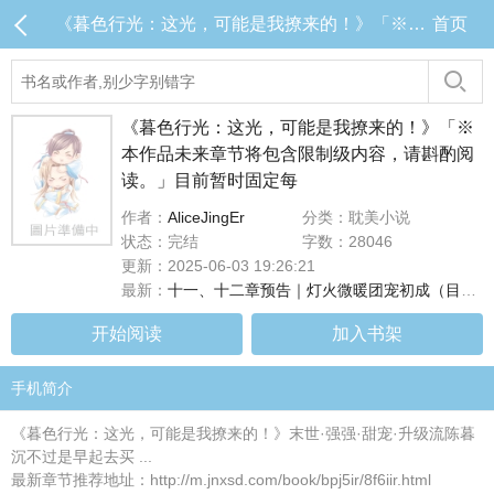
《暮色行光：这光，可能是我撩来的！》「※本作品未来章节将包含限制级内容，请斟酌阅读。」目前暂时固定每 目录 (共14章)
首页
《暮色行光：这光，可能是我撩来的！》「※
本作品未来章节将包含限制级内容，请斟酌阅
读。」目前暂时固定每
作者：
AliceJingEr
分类：耽美小说
状态：完结
字数：28046
更新：2025-06-03 19:26:21
最新：
十一、十二章预告｜灯火微暖团宠初成（目前连载至第十章，#十一、十二章将於下周二早上8点更新！）
开始阅读
加入书架
手机简介
《暮色行光：这光，可能是我撩来的！》末世·强强·甜宠·升级流陈暮
沉不过是早起去买 ...
最新章节推荐地址：http://m.jnxsd.com/book/bpj5ir/8f6iir.html