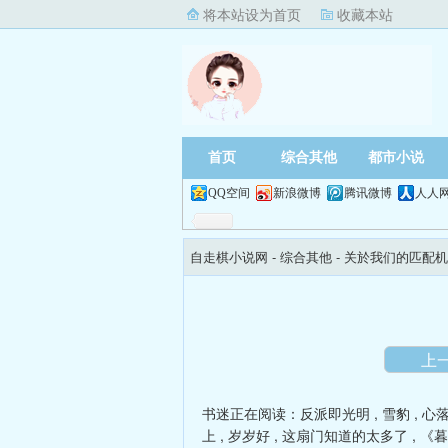
将本站设为首页
收藏本站
首页
综合其他
都市小说
QQ空间
新浪微博
腾讯微博
人人
自走棋小说网
- 综合其他 -
关於我们的匹配机
上
书迷正在阅读：
反派即光明
,
雪豹
,
心
上
,
岁岁好
,
这扇门知道的太多了
,
《暮