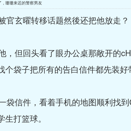
了
,
珊珊来迟的警察男友
被官玄曜转移话题然後还把他放走？
，但回头看了眼办公桌那敞开的cH
找个袋子把所有的告白信件都先装好
袋信件，看着手机的地图顺利找到
学生打篮球。