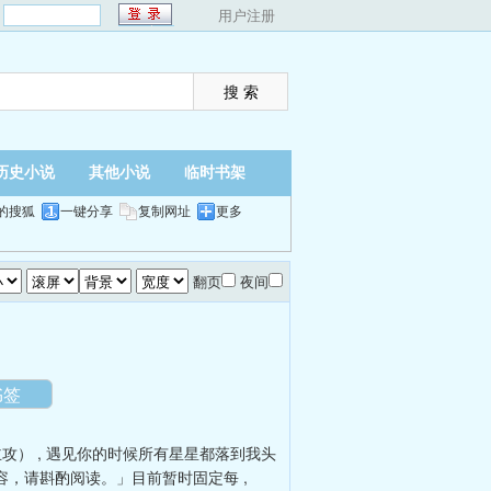
：
用户注册
历史小说
其他小说
临时书架
的搜狐
一键分享
复制网址
更多
翻页
夜间
书签
主攻）
,
遇见你的时候所有星星都落到我头
容，请斟酌阅读。」目前暂时固定每
,