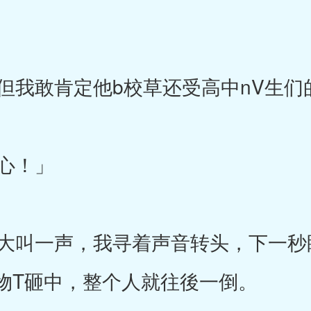
我敢肯定他b校草还受高中nV生们
心！」
叫一声，我寻着声音转头，下一秒
物T砸中，整个人就往後一倒。