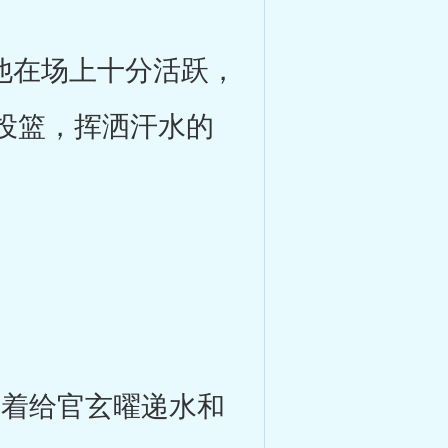
他在场上十分活跃，
投篮，挥洒汗水的
着给官玄曜递水和