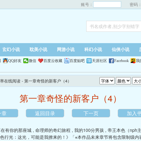
账号：
密码
玄幻小说
耽美小说
网游小说
科幻小说
仙侠小说
网
QQ好友
微信
百度云收藏
百度贴吧
天涯社区
Facebook
我
率在线阅读
- 第一章奇怪的新客户（4）
第一章奇怪的新客户（4）
一章
返回目录
下一页
加入
落在有你的那座城
,
命理师的奇幻旅程
,
我的100分男孩
,
帝王本色（nph
色行光：这光，可能是我撩来的！》「※本作品未来章节将包含限制级内