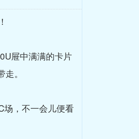
！
0U屉中满满的卡片
带走。
C场，不一会儿便看