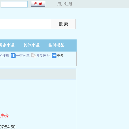
：
用户注册
历史小说
其他小说
临时书架
的搜狐
一键分享
复制网址
更多
入书架
7:54:50