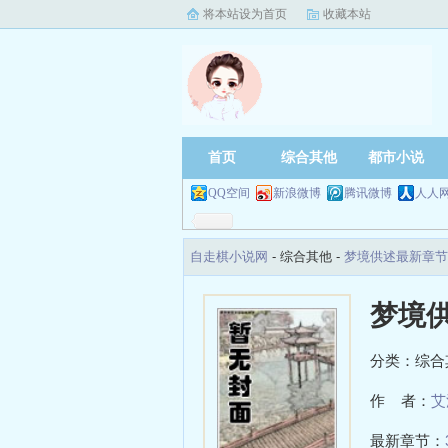
将本站设为首页
收藏本站
首页
综合其他
都市小说
QQ空间
新浪微博
腾讯微博
人人
自走棋小说网
- 综合其他 -
梦境供述最新章节
梦境
分类：综合
作 者：
艾
最新章节：