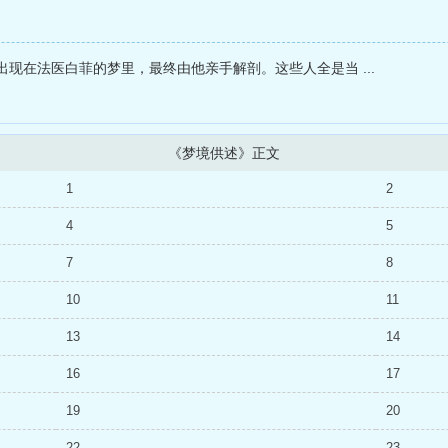
现在法医白菲的梦里，最终由他亲手解剖。这些人全是当 ...
《梦境供述》正文
1
2
4
5
7
8
10
11
13
14
16
17
19
20
22
23