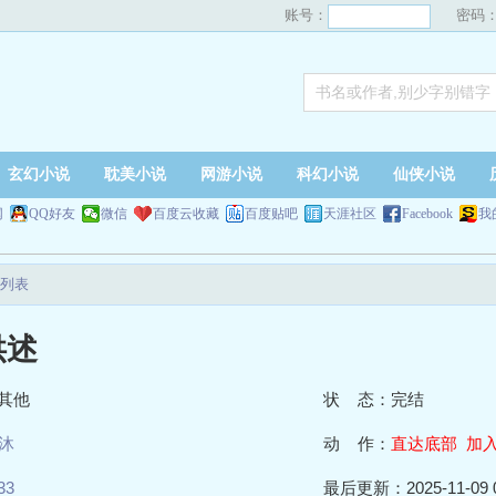
账号：
密码
玄幻小说
耽美小说
网游小说
科幻小说
仙侠小说
网
QQ好友
微信
百度云收藏
百度贴吧
天涯社区
Facebook
我
列表
供述
其他
状 态：完结
沐
动 作：
直达底部
加
33
最后更新：2025-11-09 0