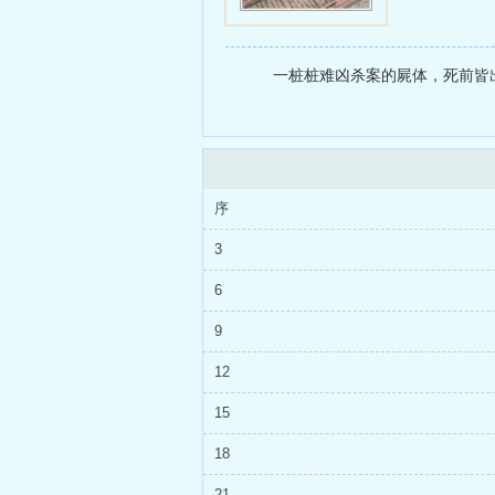
一桩桩难凶杀案的屍体，死前皆出
序
3
6
9
12
15
18
21