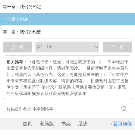
零一章：我们的约定
全部章节列表
零一章：我们的约定
上一页
下一页
相关推荐：
《暮色行光：这光，可能是我撩来的！》「※本作品未
来章节将包含限制级内容，请斟酌阅读。」目前暂时固定每
林辰的
芸，凌晨的云
《暮色行光：这光，可能是我撩来的！》「※本作品
未来章节将包含限制级内容，请斟酌阅读。」目前暂时固定每
德鲁
伊少女
《风尘骄子·暗行录》
随笔
路人甲她非要改剧情（完）
诅咒
的石板
孤城
驯猫勇者
反派即光明
晚安故事集
首页
电脑版
书架
足迹
↑返回顶部