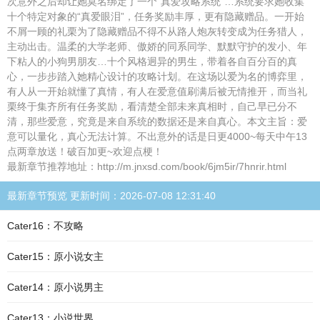
次意外之后却让她莫名绑定了一个“真爱攻略系统”…系统要求她收集
十个特定对象的“真爱眼泪”，任务奖励丰厚，更有隐藏赠品。一开始
不屑一顾的礼栗为了隐藏赠品不得不从路人炮灰转变成为任务猎人，
主动出击。温柔的大学老师、傲娇的同系同学、默默守护的发小、年
下粘人的小狗男朋友…十个风格迥异的男生，带着各自百分百的真
心，一步步踏入她精心设计的攻略计划。在这场以爱为名的博弈里，
有人从一开始就懂了真情，有人在爱意值刷满后被无情推开，而当礼
栗终于集齐所有任务奖励，看清楚全部未来真相时，自己早已分不
清，那些爱意，究竟是来自系统的数据还是来自真心。本文主旨：爱
意可以量化，真心无法计算。不出意外的话是日更4000~每天中午13
点两章放送！破百加更~欢迎点梗！
最新章节推荐地址：http://m.jnxsd.com/book/6jm5ir/7hnrir.html
最新章节预览 更新时间：2026-07-08 12:31:40
Cater16：不攻略
Cater15：原小说女主
Cater14：原小说男主
Cater13：小说世界