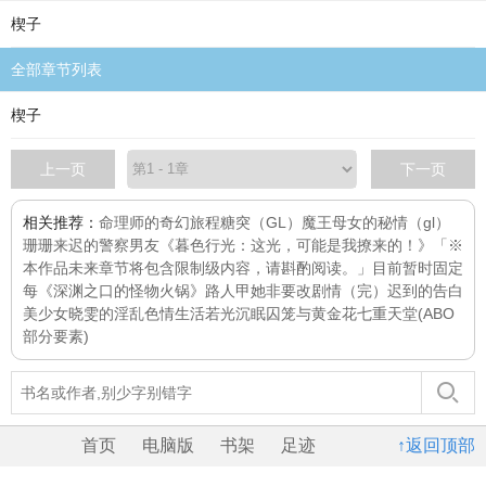
楔子
全部章节列表
楔子
上一页
下一页
相关推荐：
命理师的奇幻旅程
糖突（GL）
魔王母女的秘情（gl）
珊珊来迟的警察男友
《暮色行光：这光，可能是我撩来的！》「※
本作品未来章节将包含限制级内容，请斟酌阅读。」目前暂时固定
每
《深渊之口的怪物火锅》
路人甲她非要改剧情（完）
迟到的告白
美少女晓雯的淫乱色情生活
若光沉眠
囚笼与黄金花
七重天堂(ABO
部分要素)
首页
电脑版
书架
足迹
↑返回顶部