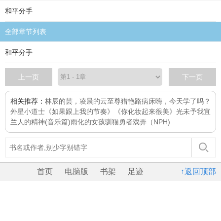
和平分手
全部章节列表
和平分手
上一页
下一页
相关推荐：
林辰的芸，凌晨的云
至尊猎艳路
病床
嗨，今天学了吗？
外星小道士
《如果跟上我的节奏》
《你化妆起来很美》
光未予我
宜
兰人的精神(音乐篇)
雨化的女孩
驯猫勇者
戏弄（NPH)
首页
电脑版
书架
足迹
↑返回顶部