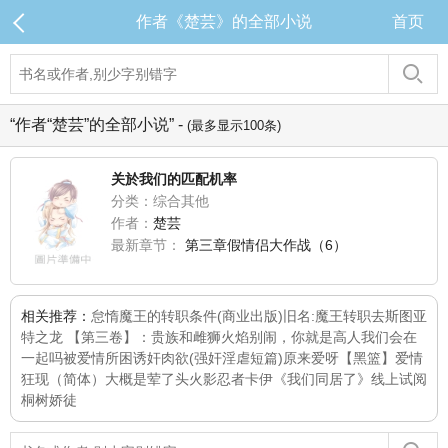
作者《楚芸》的全部小说
首页
“作者“楚芸”的全部小说” -
(最多显示100条)
关於我们的匹配机率
分类：综合其他
作者：
楚芸
最新章节：
第三章假情侣大作战（6）
相关推荐：
怠惰魔王的转职条件(商业出版)旧名:魔王转职去
斯图亚
特之龙 【第三卷】：贵族和雌狮火焰
别闹，你就是高人
我们会在
一起吗
被爱情所困
诱奸肉欲(强奸淫虐短篇)
原来爱呀
【黑篮】爱情
狂现（简体）
大概是荤了头
火影忍者卡伊《我们同居了》线上试阅
桐树
娇徒