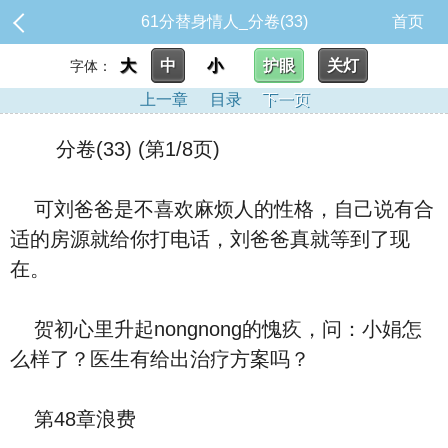
61分替身情人_分卷(33)
首页
大
中
小
护眼
关灯
字体：
上一章
目录
下一页
分卷(33) (第1/8页)
可刘爸爸是不喜欢麻烦人的性格，自己说有合
适的房源就给你打电话，刘爸爸真就等到了现
在。
贺初心里升起nongnong的愧疚，问：小娟怎
么样了？医生有给出治疗方案吗？
第48章浪费