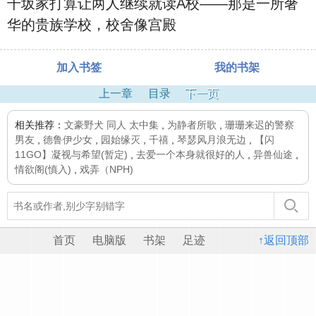
千坂家打算让两人继续就读A校——那是一所奢
华的贵族学校，校舍像宫殿
加入书签
我的书架
上一章
目录
下一页
相关推荐：
文豪野犬 同人 太中集
,
为静者所歌
,
珊珊来迟的警察
男友
,
德鲁伊少女
,
园始缘灭
,
千禧
,
琴瑟风月浪无边
,
【闪
11GO】凝视与希望(暂定)
,
去爱一个本身就很好的人
,
异兽仙途
,
情欲阁(慎入)
,
戏弄（NPH)
首页
电脑版
书架
足迹
↑返回顶部