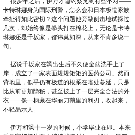
很多年之后，伊万才隐约察觉到有些不对——
卡特琳娜身为国际刑警，怎么会和日本极道家族
牵扯得如此密切？这个问题他旁敲侧击地试探过
几次，却始终像是拳头打在棉花上，无论是卡特
琳娜还是千坂家，都讳莫如深，从来不肯多说一
句。
据说千坂家在飒出生后不久便金盆洗手上了
岸，成立了一家表面规规矩矩的医药公司。然而
背地里，似乎仍有极道的根系在暗处蔓延，只是
比从前更加隐秘，甚至披上了一层完全合法的外
衣——像一柄藏在华丽刀鞘里的利刃，收起来，
不轻易示人。
伊万和飒十一岁的时候，小学毕业在即。本来