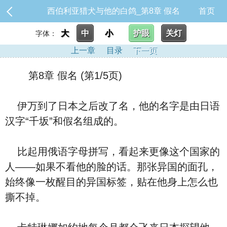
西伯利亚猎犬与他的白鸽_第8章 假名
首页
大
中
小
护眼
关灯
字体：
上一章
目录
下一页
第8章 假名 (第1/5页)
伊万到了日本之后改了名，他的名字是由日语
汉字“千坂”和假名组成的。
比起用俄语字母拼写，看起来更像这个国家的
人——如果不看他的脸的话。那张异国的面孔，
始终像一枚醒目的异国标签，贴在他身上怎么也
撕不掉。