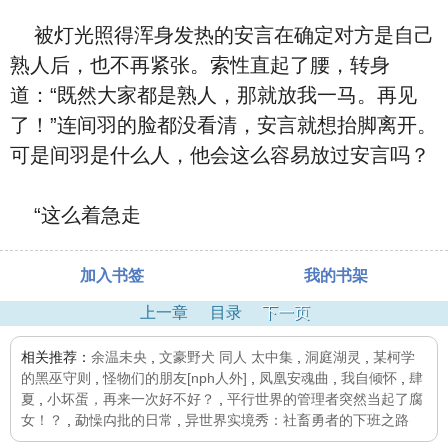
被灯光照得浑身发热的安言在确定对方是自己
熟人后，也不再紧张。索性直起了腰，转身
道：“既然大家都是熟人，那就放我一马。再见
了！”连间羽的脸都没看清，安言就想抬脚离开。
可是间羽是什么人，他会这么容易放过安言吗？
“这么着急走
加入书签
我的书架
上一章
目录
下一页
相关推荐：
余温未央
,
文豪野犬 同人 太中集
,
洞庭湖灵
,
某柯学
的黑巫守则
,
怪物们的朋友[nph人外]
,
凤凰安魂曲
,
我自倾怀
,
肆
夏
,
小坏蛋，再来一次好不好？
,
平行世界的管理者突然当起了腐
女！？
,
勐懆禸批的日常
,
异世界实境秀：社畜勇者的下班之路