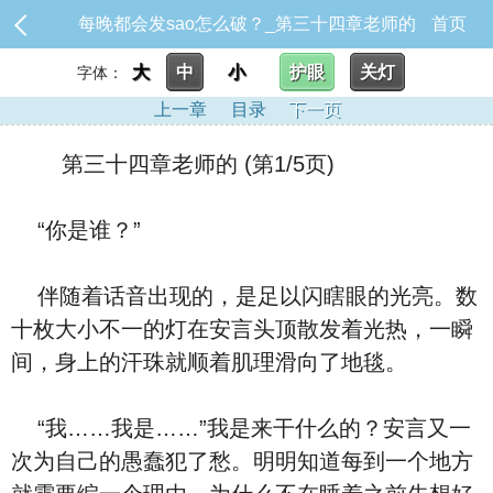
每晚都会发sao怎么破？_第三十四章老师的
首页
大
中
小
护眼
关灯
字体：
上一章
目录
下一页
第三十四章老师的 (第1/5页)
“你是谁？”
伴随着话音出现的，是足以闪瞎眼的光亮。数
十枚大小不一的灯在安言头顶散发着光热，一瞬
间，身上的汗珠就顺着肌理滑向了地毯。
“我……我是……”我是来干什么的？安言又一
次为自己的愚蠢犯了愁。明明知道每到一个地方