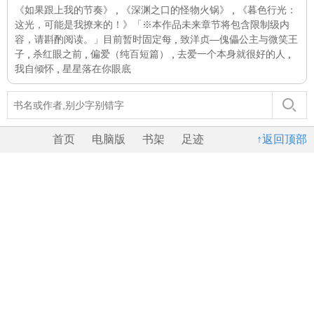
《如果跟上我的节奏》
,
《深渊之口的怪物火锅》
,
《暮色行光：
这光，可能是我撩来的！》「※本作品未来章节将包含限制级内
容，请斟酌阅读。」目前暂时固定每
,
致洋贞—傀儡公主与微笑王
子
,
杀红眼之前
,
偏爱（纯百短篇）
,
去爱一个本身就很好的人
,
我自倾怀
,
星星落在你眼底
首页
电脑版
书架
足迹
↑返回顶部