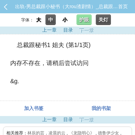
出轨-男总裁跟小秘书（大rou渣剧情）_总裁跟秘书1 姐夫
首页
大
中
小
护眼
关灯
字体：
上一章
目录
下一章
总裁跟秘书1 姐夫 (第1/1页)
内存不存在，请稍后尝试访问
&g.
加入书签
我的书架
上一章
目录
下一章
相关推荐：
林辰的芸，凌晨的云
,
《龙隐明心》
,
德鲁伊少女
,