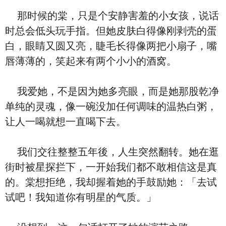
那时候的棠，只是个安静害羞的小女孩，说话
时总会低头玩手指。但她皮肤白得像刚剥壳的蛋
白，眼睛又圆又亮，睫毛长得像两把小扇子，嘴
唇薄薄的，笑起来有两个小小的酒窝。
我爱她，不是因为她多亮眼，而是她那股乾净
单纯的灵魂，像一碗没加任何调味的温热白粥，
让人一喝就想一直喝下去。
我们交往整整五年後，人生突然翻转。她在逛
街时被星探拦下，一开始我们都不敢相信这是真
的。棠想拒绝，我却握着她的手鼓励她：「去试
试吧！我知道你有明星的气质。」