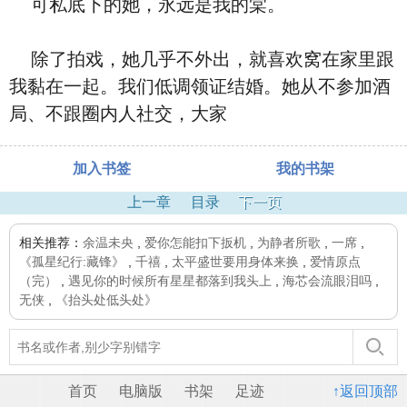
可私底下的她，永远是我的棠。
除了拍戏，她几乎不外出，就喜欢窝在家里跟
我黏在一起。我们低调领证结婚。她从不参加酒
局、不跟圈内人社交，大家
加入书签
我的书架
上一章
目录
下一页
相关推荐：
余温未央
,
爱你怎能扣下扳机
,
为静者所歌
,
一席
,
《孤星纪行:藏锋》
,
千禧
,
太平盛世要用身体来换
,
爱情原点
（完）
,
遇见你的时候所有星星都落到我头上
,
海芯会流眼泪吗
,
无侠
,
《抬头处低头处》
首页
电脑版
书架
足迹
↑返回顶部