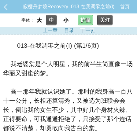
寂樱丹梦境Recovery_013-在我凋零之前(I)
首页
大
中
小
护眼
关灯
字体：
上一章
目录
下一页
013-在我凋零之前(I) (第1/6页)
我老婆棠是个大明星，我的前半生简直像一场
华丽又甜蜜的梦。
高一那年我就认识她了。那时的我身高一百八
十一公分，长相还算清秀，又被选为班联会会
长，倒追我的女生不少，其中好几个身材火辣、
正得要命，可我通通拒绝了，只接受了那个连话
都说不清楚，却勇敢向我告白的棠。