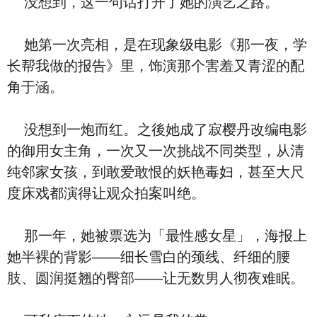
没想到，这一句话打开了她的演艺之路。
她第一次亮相，是在现象级电影《那一夜，学
长帮我做的报告》里，饰演那个害羞又青涩的配
角于涵。
没想到一炮而红。之後她成了寂樱丹改编电影
的御用女主角，一次又一次挑战不同类型，从清
纯邻家女孩，到敢爱敢恨的妖艳毒妇，甚至大尺
度床戏都演得让观众拍案叫绝。
那一年，她被票选为「最性感女星」，海报上
她半裸的背影——细长雪白的颈线、纤细的腰
肢、圆润挺翘的臀部——让无数男人彻夜难眠。