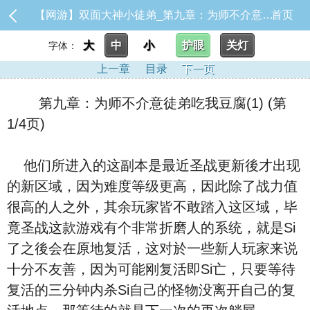
【网游】双面大神小徒弟_第九章：为师不介意徒弟吃我豆腐(1)
首页
大
中
小
护眼
关灯
字体：
上一章
目录
下一页
第九章：为师不介意徒弟吃我豆腐(1) (第
1/4页)
他们所进入的这副本是最近圣战更新後才出现
的新区域，因为难度等级更高，因此除了战力值
很高的人之外，其余玩家皆不敢踏入这区域，毕
竟圣战这款游戏有个非常折磨人的系统，就是Si
了之後会在原地复活，这对於一些新人玩家来说
十分不友善，因为可能刚复活即Si亡，只要等待
复活的三分钟内杀Si自己的怪物没离开自己的复