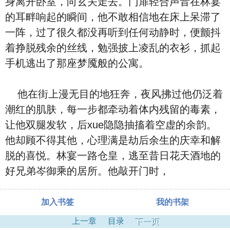
身离开卧室，向玄关走去。门扉轻合声音在林宴
的耳畔响起的瞬间，他不敢相信地在床上呆滞了
一阵，过了很久都没再听到任何动静时，便颤抖
着挣脱残余的丝线，勉强披上凌乱的衣衫，抓起
手机逃出了那座梦魇般的公寓。
他在街上漫无目的地狂奔，夜风拂过他仍泛着
潮红的肌肤，每一步都牵动着体内残留的毒素，
让他双腿发软，后xue隐隐抽搐着空虚的余韵。
他却顾不得其他，心理满是劫后余生的庆幸和解
脱的喜悦。林宴一路仓皇，逃至昔日花天酒地的
好兄弟岑御乘的居所。他敲开门时，
加入书签
我的书架
上一章
目录
下一页