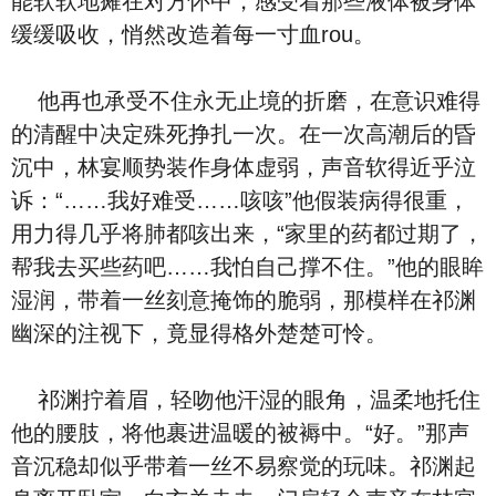
能软软地瘫在对方怀中，感受着那些液体被身体
缓缓吸收，悄然改造着每一寸血rou。
他再也承受不住永无止境的折磨，在意识难得
的清醒中决定殊死挣扎一次。在一次高潮后的昏
沉中，林宴顺势装作身体虚弱，声音软得近乎泣
诉：“……我好难受……咳咳”他假装病得很重，
用力得几乎将肺都咳出来，“家里的药都过期了，
帮我去买些药吧……我怕自己撑不住。”他的眼眸
湿润，带着一丝刻意掩饰的脆弱，那模样在祁渊
幽深的注视下，竟显得格外楚楚可怜。
祁渊拧着眉，轻吻他汗湿的眼角，温柔地托住
他的腰肢，将他裹进温暖的被褥中。“好。”那声
音沉稳却似乎带着一丝不易察觉的玩味。祁渊起