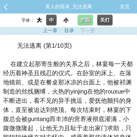
美人的苗床_无法逃离
首页
大
中
小
护眼
关灯
字体：
上一章
目录
下一页
无法逃离 (第1/10页)
在建立起那寄生般的关系之后，林宴每一天都
经历着神圣且残忍的仪式。在卧室的床上、在落
地镜前、或是在餐桌那冰凉的台面上，他被祁渊
制造的丝线捆缚，火热的yinjing在他的rouxue中
不断进出，看不见的异手挑逗，爱抚他颤抖的身
体，直至被迫达到绝顶。每次结束时，林宴的下
腹总会被guntang而丰沛的营养液彻底灌满，小
腹微微隆起，让他无力且耻于走出家门求助，只