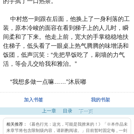
的手抿了一口热茶。
中村悠一则跟在后面，他换上了一身利落的工
装，原本冷峻的面容在看到梯子上的人儿时，瞬
间柔和了下来。他走上前，宽大的手掌稳稳地扶
住梯子，低头看了一眼桌上热气腾腾的味增汤和
饭团，低声沉笑：“先把早饭吃了，刷墙的力气
活，等会儿交给我和雅治。”
“我想多做一点嘛……”沐辰嘟
加入书签
我的书架
上一章
目录
下一页
相关推荐：
《暮色行光：这光，可能是我撩来的！》「※本作品未
来章节将包含限制级内容，请斟酌阅读。」目前暂时固定每
,
一剑