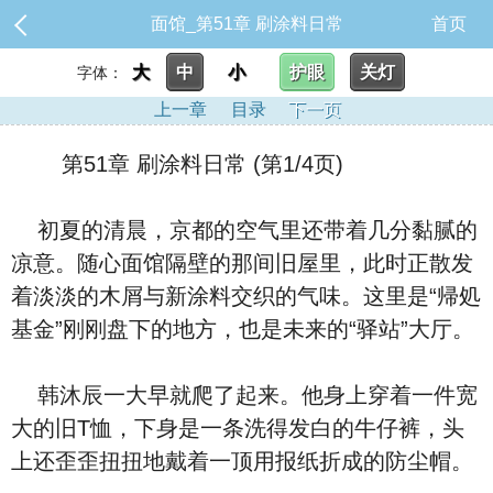
面馆_第51章 刷涂料日常
首页
大
中
小
护眼
关灯
字体：
上一章
目录
下一页
第51章 刷涂料日常 (第1/4页)
初夏的清晨，京都的空气里还带着几分黏腻的
凉意。随心面馆隔壁的那间旧屋里，此时正散发
着淡淡的木屑与新涂料交织的气味。这里是“帰処
基金”刚刚盘下的地方，也是未来的“驿站”大厅。
韩沐辰一大早就爬了起来。他身上穿着一件宽
大的旧T恤，下身是一条洗得发白的牛仔裤，头
上还歪歪扭扭地戴着一顶用报纸折成的防尘帽。