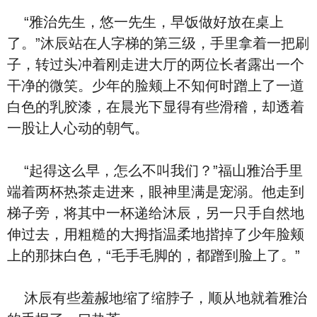
“雅治先生，悠一先生，早饭做好放在桌上
了。”沐辰站在人字梯的第三级，手里拿着一把刷
子，转过头冲着刚走进大厅的两位长者露出一个
干净的微笑。少年的脸颊上不知何时蹭上了一道
白色的乳胶漆，在晨光下显得有些滑稽，却透着
一股让人心动的朝气。
“起得这么早，怎么不叫我们？”福山雅治手里
端着两杯热茶走进来，眼神里满是宠溺。他走到
梯子旁，将其中一杯递给沐辰，另一只手自然地
伸过去，用粗糙的大拇指温柔地揩掉了少年脸颊
上的那抹白色，“毛手毛脚的，都蹭到脸上了。”
沐辰有些羞赧地缩了缩脖子，顺从地就着雅治