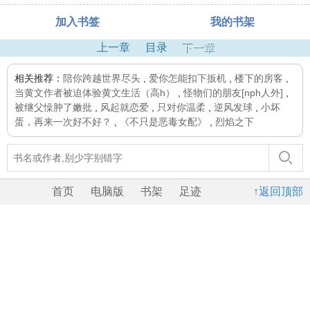
加入书签
我的书架
上一章
目录
下一章
相关推荐：
陪你跨越世界尽头
,
爱你怎能扣下扳机
,
楼下的房客
,
当黄文作者被迫体验黄文生活（高h）
,
怪物们的朋友[nph人外]
,
被继父懆肿了嫩批
,
风起就恋爱
,
只对你温柔
,
逆风发球
,
小坏
蛋，再来一次好不好？
,
《不只是恶毒女配》
,
烈焰之下
首页
电脑版
书架
足迹
↑返回顶部