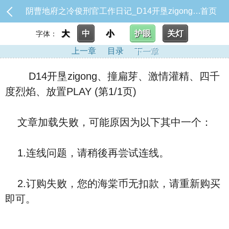
阴曹地府之冷俊刑官工作日记_D14开垦zigong、撞扁芽、激情灌精、四千度烈焰、放置PLAY
首页
大
中
小
护眼
关灯
字体：
上一章
目录
下一章
D14开垦zigong、撞扁芽、激情灌精、四千
度烈焰、放置PLAY (第1/1页)
文章加载失败，可能原因为以下其中一个：
1.连线问题，请稍後再尝试连线。
2.订购失败，您的海棠币无扣款，请重新购买
即可。