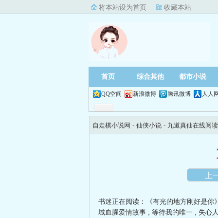
将本站设为首页
收藏本站
首页
综合其他
都市小说
QQ空间
新浪微博
腾讯微博
人人
自走棋小说网
- 仙侠小说 -
九道真仙在线阅读
上
书迷正在阅读：
《有光的地方刚好是你
域血腥爱情故事
,
等待我的唯一
,
失心