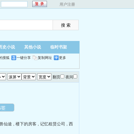
：
用户注册
历史小说
其他小说
临时书架
的搜狐
一键分享
复制网址
更多
翻页
夜间
）
书签
兽仙途
,
楼下的房客
,
记忆租赁公司
,
西