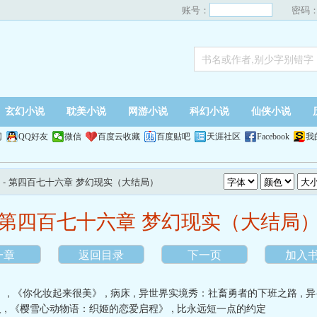
账号：
密码
玄幻小说
耽美小说
网游小说
科幻小说
仙侠小说
网
QQ好友
微信
百度云收藏
百度贴吧
天涯社区
Facebook
我
- 第四百七十六章 梦幻现实（大结局）
第四百七十六章 梦幻现实（大结局
一章
返回目录
下一页
加入
》
,
《你化妆起来很美》
,
病床
,
异世界实境秀：社畜勇者的下班之路
,
异
人
,
《樱雪心动物语：织姬的恋爱启程》
,
比永远短一点的约定