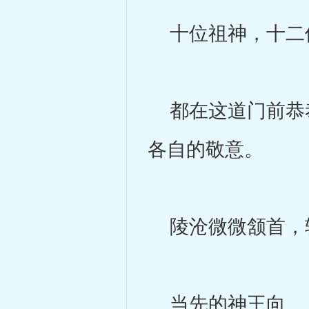
十位祖神，十二
都在这道门前恭恭
各自的敬意。
陵沧微微颔首，轻
当先的神王向