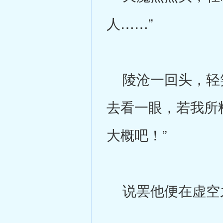
人……”
陵沧一回头，轻笑
去看一眼，若我所
大概吧！”
说罢他便在虚空之